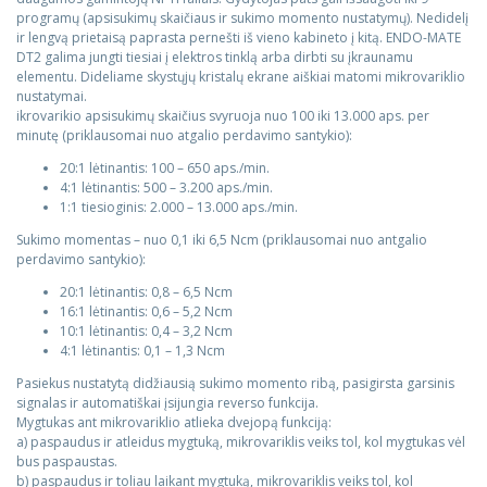
programų (apsisukimų skaičiaus ir sukimo momento nustatymų). Nedidelį
ir lengvą prietaisą paprasta pernešti iš vieno kabineto į kitą. ENDO-MATE
Katalogai
DT2 galima jungti tiesiai į elektros tinklą arba dirbti su įkraunamu
elementu. Dideliame skystųjų kristalų ekrane aiškiai matomi mikrovariklio
nustatymai.
Veterinarijos instrumentai ir įranga
ikrovarikio apsisukimų skaičius svyruoja nuo 100 iki 13.000 aps. per
minutę (priklausomai nuo atgalio perdavimo santykio):
20:1 lėtinantis: 100 – 650 aps./min.
4:1 lėtinantis: 500 – 3.200 aps./min.
1:1 tiesioginis: 2.000 – 13.000 aps./min.
Sukimo momentas – nuo 0,1 iki 6,5 Ncm (priklausomai nuo antgalio
perdavimo santykio):
20:1 lėtinantis: 0,8 – 6,5 Ncm
16:1 lėtinantis: 0,6 – 5,2 Ncm
10:1 lėtinantis: 0,4 – 3,2 Ncm
4:1 lėtinantis: 0,1 – 1,3 Ncm
Pasiekus nustatytą didžiausią sukimo momento ribą, pasigirsta garsinis
signalas ir automatiškai įsijungia reverso funkcija.
Mygtukas ant mikrovariklio atlieka dvejopą funkciją:
a) paspaudus ir atleidus mygtuką, mikrovariklis veiks tol, kol mygtukas vėl
bus paspaustas.
b) paspaudus ir toliau laikant mygtuką, mikrovariklis veiks tol, kol