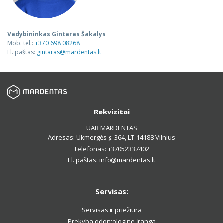
Vadybininkas Gintaras Šakalys
Mob. tel.:
+370 698 08268
El. paštas:
gintaras@mardentas.lt
Rekvizitai
UAB MARDENTAS
Adresas: Ukmergės g. 364, LT-14188 Vilnius
Telefonas: +37052337402
El. paštas: info@mardentas.lt
Servisas:
Servisas ir priežiūra
Prekyba odontologine įranga