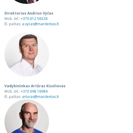
Direktorius Andrius Vyčas
Mob. tel.:
+370 612 58328
El. paštas:
a.vycas@mardentas.lt
Vadybininkas Artūras Kiseliovas
Mob. tel.:
+370 698 18984
El. paštas:
arturas@mardentas.lt