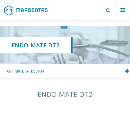
Odontologinė įranga
Medžiagos ir instrumentai
ENDO-MATE DT2
Mikroskopai, optika
Diagnostinė įranga
Baldai
PASIRINKITE KATEGORIJĄ:
Katalogai
Veterinarijos instrumentai ir įranga
Odontologinė įranga
ENDO-MATE DT2
Odontologiniai įrenginiai
Kompresoriai ir vakuuminės sistemos
Antgaliai ir mikrovarikliai
Šviestuvai
Naudota įranga